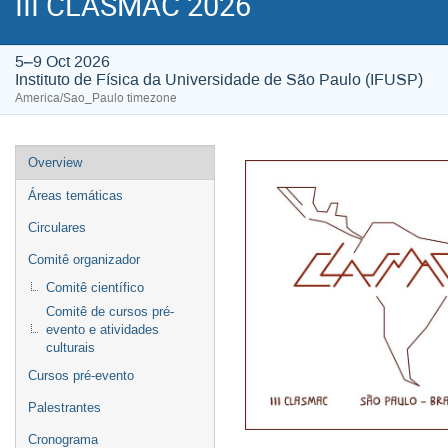
III CLASMAC 2026
5–9 Oct 2026
Instituto de Física da Universidade de São Paulo (IFUSP)
America/Sao_Paulo timezone
Event
Overview
menu
Áreas temáticas
Circulares
Comitê organizador
Comitê científico
Comitê de cursos pré-
evento e atividades
culturais
Cursos pré-evento
Palestrantes
Cronograma