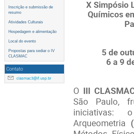
X Simpósio 
Inscrição e submissão de
Químicos em
resumo
Pa
Atividades Culturais
Hospedagem e alimentação
Local do evento
5 de out
Propostas para sediar o IV
CLASMAC
6 a 9 d
Contato
clasmac3@if.usp.br
O
III
CLASMAC
São Paulo, f
iniciativas:
Arqueometria
Métodos Físic