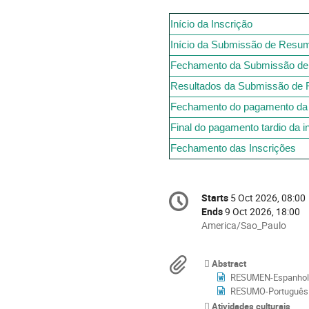
Início da Inscrição
Início da Submissão de Resu
Fechamento da Submissão de
Resultados da Submissão de
Fechamento do pagamento da 
Final do pagamento tardio da 
Fechamento das Inscrições
Conference
Starts
5 Oct 2026, 08:00
Date/Time
information
Ends
9 Oct 2026, 18:00
All
America/Sao_Paulo
times
are
Materials
Abstract
in
RESUMEN-Espanhol
America/Sao_Paulo
RESUMO-Português
Atividades culturais